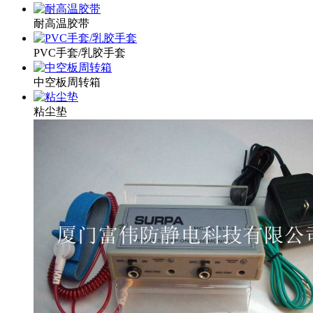
耐高温胶带
PVC手套/乳胶手套
中空板周转箱
粘尘垫