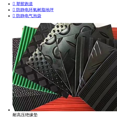

塑胶跑道

防静电环氧树脂地坪

防静电气泡袋
耐高压绝缘垫