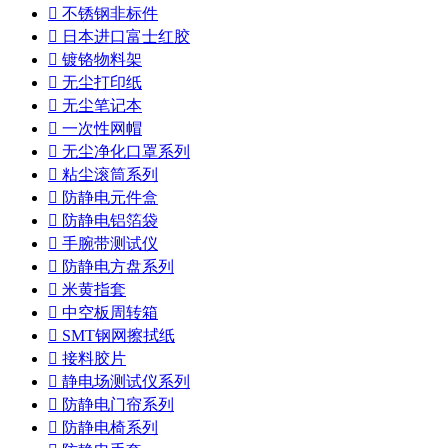

不锈钢非标件

日本进口富士红胶

镀铬物料架

无尘打印纸

无尘笔记本

一次性网帽

无尘净化口罩系列

粘尘滚筒系列

防静电元件盒

防静电铝箔袋

手腕带测试仪

防静电方盘系列

米黄指套

中空板周转箱

SMT钢网擦拭纸

接料胶片

静电场测试仪系列

防静电门帘系列

防静电椅系列