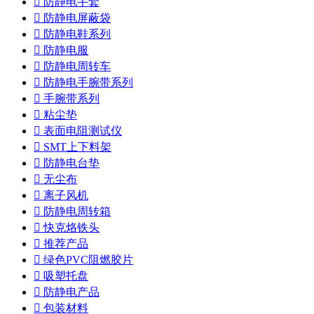

防静电手套

防静电屏蔽袋

防静电鞋系列

防静电服

防静电周转车

防静电手腕带系列

手腕带系列

粘尘垫

表面电阻测试仪

SMT上下料架

防静电台垫

无尘布

离子风机

防静电周转箱

快克烙铁头

推荐产品

绿色PVC阻燃胶片

吸塑托盘

防静电产品

包装材料