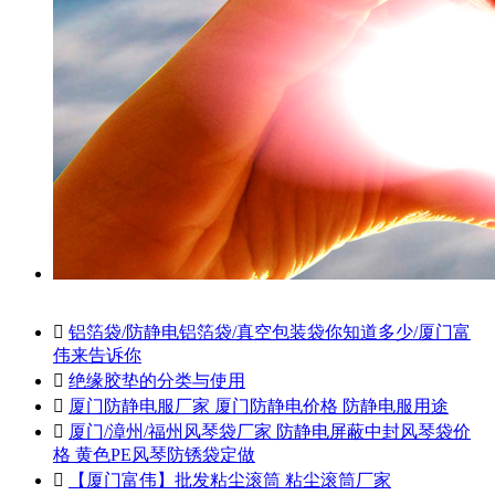

铝箔袋/防静电铝箔袋/真空包装袋你知道多少/厦门富
伟来告诉你

绝缘胶垫的分类与使用

厦门防静电服厂家 厦门防静电价格 防静电服用途

厦门/漳州/福州风琴袋厂家 防静电屏蔽中封风琴袋价
格 黄色PE风琴防锈袋定做

【厦门富伟】批发粘尘滚筒 粘尘滚筒厂家