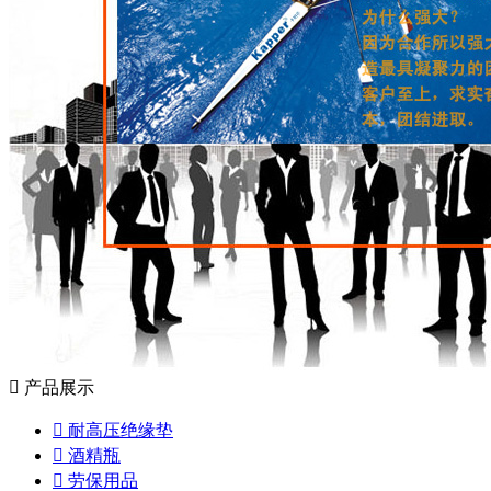

产品展示

耐高压绝缘垫

酒精瓶

劳保用品